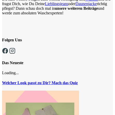
fragst Dich, wie Du Deine
Lieblingsjeans
oder
Daunenjacke
richtig
pflegst? Dann schau doch mal in
unsere weiteren Beiträge
und
werde zum absoluten Waschexperten!
Folgen Uns
Das Neueste
Loading...
Welcher Look passt zu Dir? Mach das Quiz