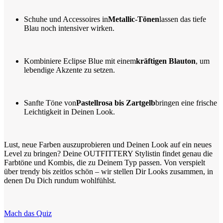
Schuhe und Accessoires in
Metallic-Tönen
lassen das tiefe
Blau noch intensiver wirken.
Kombiniere Eclipse Blue mit einem
kräftigen Blauton
, um
lebendige Akzente zu setzen.
Sanfte Töne von
Pastellrosa bis Zartgelb
bringen eine frische
Leichtigkeit in Deinen Look.
Lust, neue Farben auszuprobieren und Deinen Look auf ein neues
Level zu bringen? Deine OUTFITTERY Stylistin findet genau die
Farbtöne und Kombis, die zu Deinem Typ passen. Von verspielt
über trendy bis zeitlos schön – wir stellen Dir Looks zusammen, in
denen Du Dich rundum wohlfühlst.
Mach das Quiz